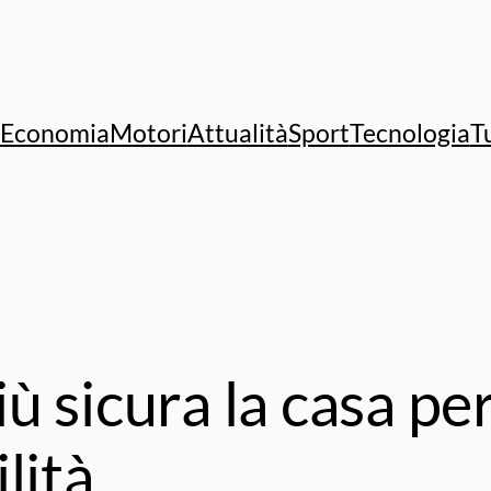
Economia
Motori
Attualità
Sport
Tecnologia
T
 sicura la casa pe
lità