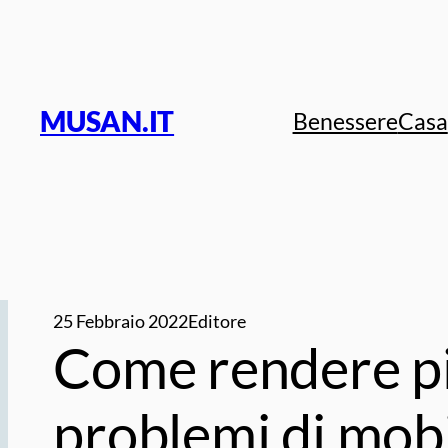
Vai
al
contenuto
MUSAN.IT
Benessere
Casa
25 Febbraio 2022
Editore
Come rendere più
problemi di mobi