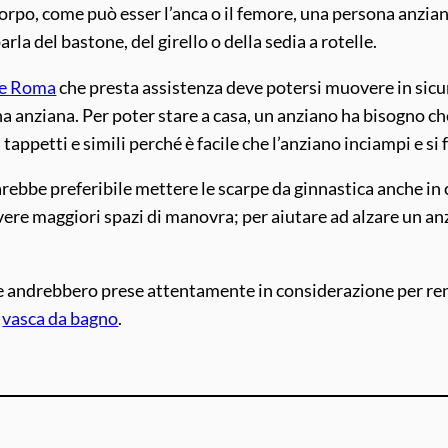
orpo, come può esser l’anca o il femore, una persona anziana
rla del bastone, del girello o della sedia a rotelle.
e Roma
che presta assistenza deve potersi muovere in sicur
a anziana. Per poter stare a casa, un anziano ha bisogno che
 tappetti e simili perché è facile che l’anziano inciampi e si 
 sarebbe preferibile mettere le scarpe da ginnastica anche i
vere maggiori spazi di manovra; per aiutare ad alzare un a
 andrebbero prese attentamente in considerazione per rende
a
vasca da bagno
.