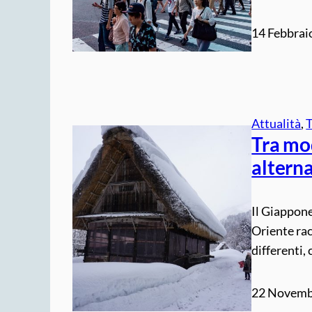
14 Febbrai
Attualità
, 
Tra mod
alterna
Il Giappone
Oriente rac
differenti,
22 Novemb