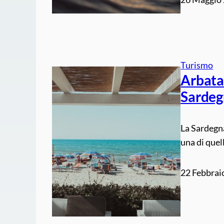
Turismo
Arbata
Sardeg
La Sardegna
una di quell
22 Febbrai