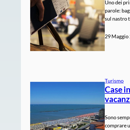
Uno dei pri
parole: bag
sul nastro 
29 Maggio
Turismo
Case in
vacanze
Sono sempre
comprare un