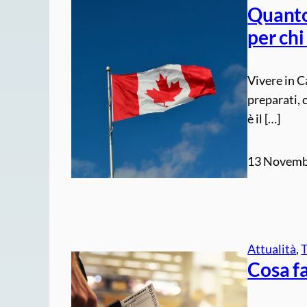
Quanto 
per chi
Vivere in C
preparati, 
è il […]
13 Novemb
Attualità
, 
Cosa fa