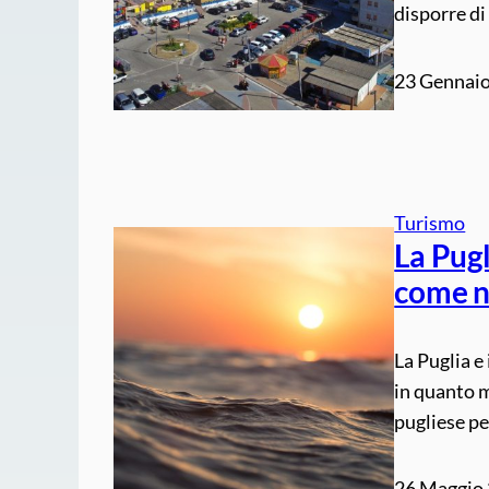
disporre di
23 Gennai
Turismo
La Pugl
come nu
La Puglia e
in quanto mo
pugliese pe
26 Maggio