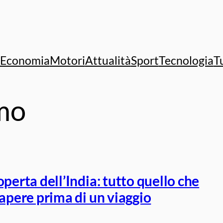
Economia
Motori
Attualità
Sport
Tecnologia
T
mo
operta dell’India: tutto quello che
sapere prima di un viaggio