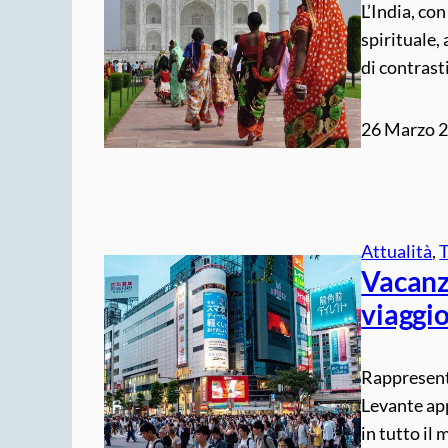
L’India, con
spirituale,
di contrasti
26 Marzo 
Attualità
, 
Vacanz
viaggio
Rappresenta
Levante app
in tutto il