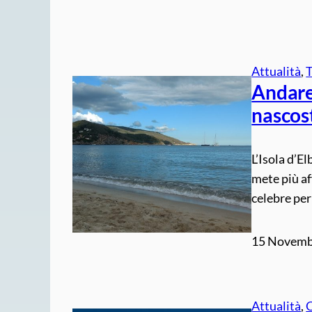
Attualità
, 
Andare 
nascos
L’Isola d’E
mete più af
celebre per
15 Novemb
Attualità
, 