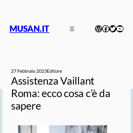
Vai
al
contenuto
MUSAN.IT
WordPress
Facebook
Twitter
YouT
27 Febbraio 2023
Editore
Assistenza Vaillant
Roma: ecco cosa c’è da
sapere