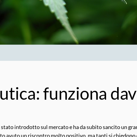
utica: funziona da
 stato introdotto sul mercato e ha da subito sancito un gra
to avuto un riscontro molto positivo, ma tanti si chiedono c