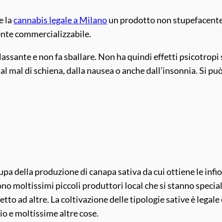
e la
cannabis legale a Milano
un prodotto non stupefacente. I
ente commercializzabile.
rilassante e non fa sballare. Non ha quindi effetti psicotro
al mal di schiena, dalla nausea o anche dall’insonnia. Si 
upa della produzione di canapa sativa da cui ottiene le inf
ono moltissimi piccoli produttori local che si stanno specia
tto ad altre. La coltivazione delle tipologie sative è legal
’olio e moltissime altre cose.