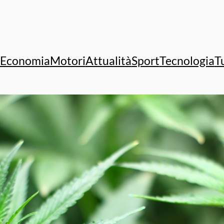
Economia
Motori
Attualità
Sport
Tecnologia
T