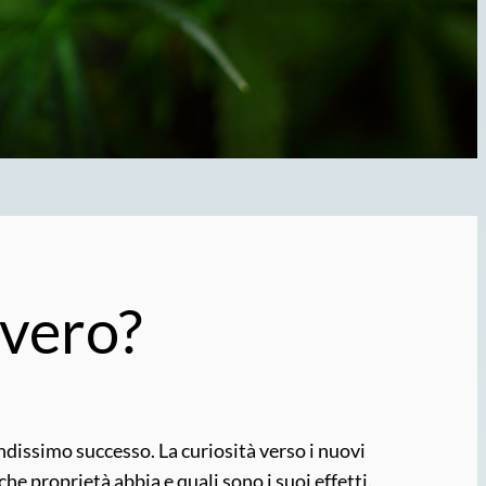
vvero?
ndissimo successo. La curiosità verso i nuovi
he proprietà abbia e quali sono i suoi effetti.